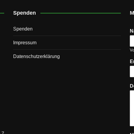
Spenden
M
Spenden
N
Impressum
V
Datenschutz­erklärung
E
D
 7