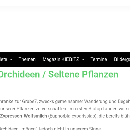
iete
Themen
Magazin KIEBITZ
Termine
Bilderg
rchideen / Seltene Pflanzen
itsgebiete in
Pressespiegel
iten
urm
ege
Schranke zur Grube7, zwecks gemeinsamer Wanderung und Begeh
unserer Pflanzen zu verschaffen. Im ersten Biotop fanden wir se
nsbecken
Zypressen-Wolfsmilch
(Euphorbia cyparissias), die bereits blüh
rchideen „mögen“, jedoch nicht in unserem Sinne.