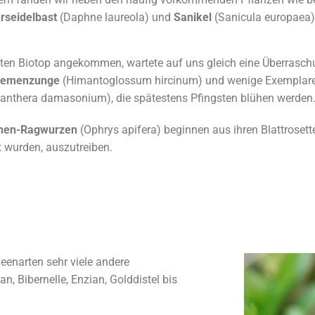
rseidelbast
(Daphne laureola) und
Sanikel
(Sanicula europaea)
ten Biotop angekommen, wartete auf uns gleich eine Überrasch
iemenzunge
(Himantoglossum hircinum) und wenige Exemplar
anthera damasonium), die spätestens Pfingsten blühen werden
nen-Ragwurzen
(Ophrys apifera) beginnen aus ihren Blattrosett
t wurden, auszutreiben.
enarten sehr viele andere
n, Bibernelle, Enzian, Golddistel bis