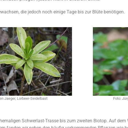
ng Osterholz /
ewachsen, die jedoch noch einige Tage bis zur Blüte benötigen.
äche Wildwiese
äche A4
 –
un
en in Gruiten
en Jaeger, Lorbeer-Seidelbast
Foto: Jür
ehemaligen Schwerlast-Trasse bis zum zweiten Biotop. Auf dem 
rem fanden wir neben den häufig vorkommenden Pflanzen wie bei