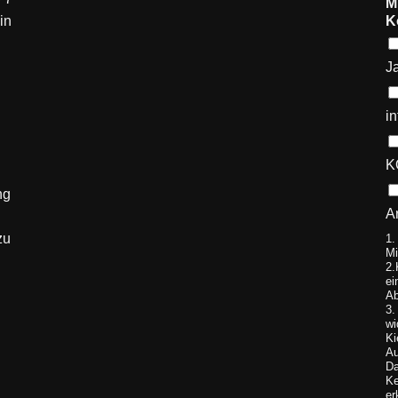
M
in
K
J
i
K
ng
A
zu
1.
Mi
2.
ei
Ab
3.
wi
Ki
Au
Da
Ke
er