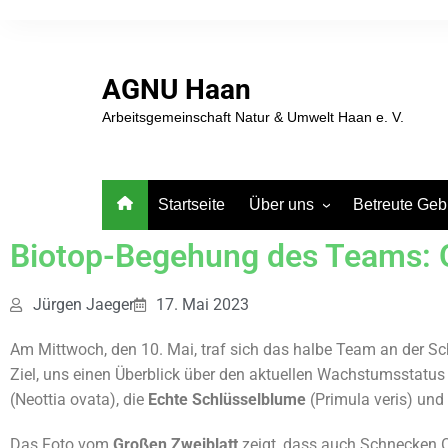
AGNU Haan
Arbeitsgemeinschaft Natur & Umwelt Haan e. V.
Startseite
Über uns
Betreute Geb
Biotop-Begehung des Teams: O
AG Natur + Umwelt Haan –
Karte der Arbe
Vorstand & Teams
Haan und Gru
Mitglied werden.
Artenschutzt
Jürgen Jaeger
17. Mai 2023
Jahresbeitrag € 25,-
Nistkastenpfl
Spenden
Am Mittwoch, den 10. Mai, traf sich das halbe Team an der 
Grube 7
Ziel, uns einen Überblick über den aktuellen Wachstumsstatus 
Sedimentatio
(Neottia ovata), die
Echte
Schlüsselblume
(Primula veris) und
Grube 10
Das Foto vom
Großen Zweiblatt
zeigt, dass auch Schnecken O