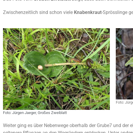
Waldentwicklu
Grube 10
Zwischenzeitlich sind schon viele
Knabenkraut
-Sprösslinge g
Ausgleichsfl
Ausgleichsfl
Hermgesberg
Amphibienza
Streuobstwies
Foto: Jürg
Foto: Jürgen Jaeger, Großes Zweiblatt
Weiter ging es über Nebenwege oberhalb der Grube7 und der 
seltenere Pflanzen an den Wegrändern entdecken. Unter ande