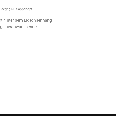
Jaeger, Kl. Klappertopf
ekt hinter dem Eidechsenhang
ige heranwachsende