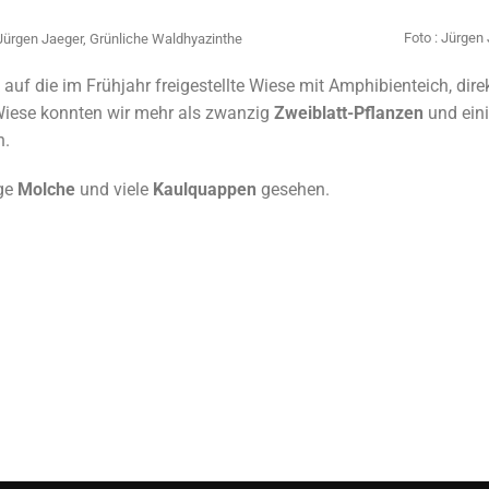
Foto : Jürgen 
Jürgen Jaeger, Grünliche Waldhyazinthe
uf die im Frühjahr freigestellte Wiese mit Amphibienteich, dir
 Wiese konnten wir mehr als zwanzig
Zweiblatt-Pflanzen
und ein
n.
ige
Molche
und viele
Kaulquappen
gesehen.