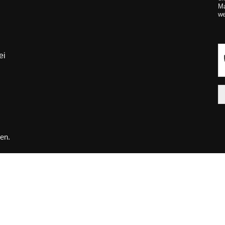
Ma
we
ei
en.