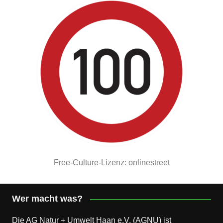
Free-Culture-Lizenz: onlinestreet
Wer macht was?
Die AG Natur + Umwelt Haan e.V. (AGNU) ist