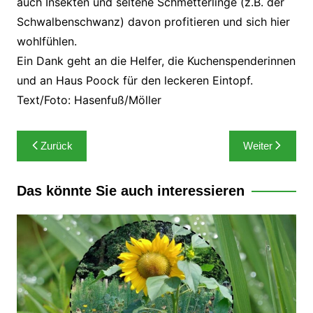
auch Insekten und seltene Schmetterlinge (z.B. der
Schwalbenschwanz) davon profitieren und sich hier
wohlfühlen.
Ein Dank geht an die Helfer, die Kuchenspenderinnen
und an Haus Poock für den leckeren Eintopf.
Text/Foto: Hasenfuß/Möller
Beitragsnavigation
Zurück
Weiter
Das könnte Sie auch interessieren