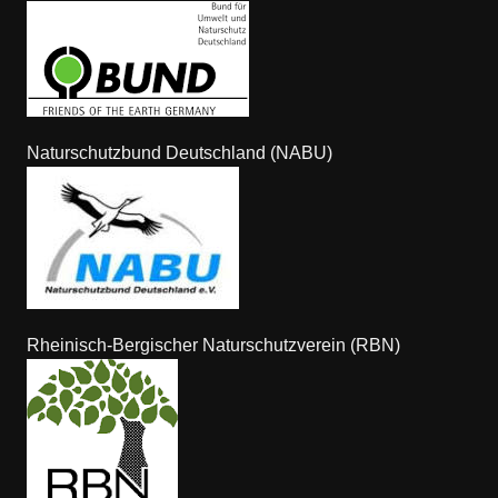
Naturschutzbund Deutschland (NABU)
Rheinisch-Bergischer Naturschutzverein (RBN)