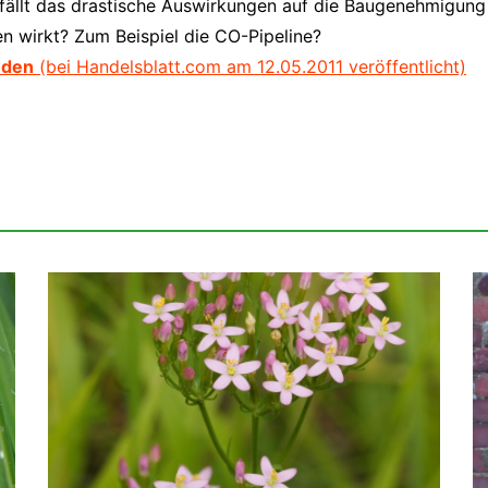
efällt das drastische Auswirkungen auf die Baugenehmigung
ng Osterholz /
n wirkt? Zum Beispiel die CO-Pipeline?
nden
(bei Handelsblatt.com am 12.05.2011 veröffentlicht)
äche Wildwiese
äche A4
 –
un
en in Gruiten