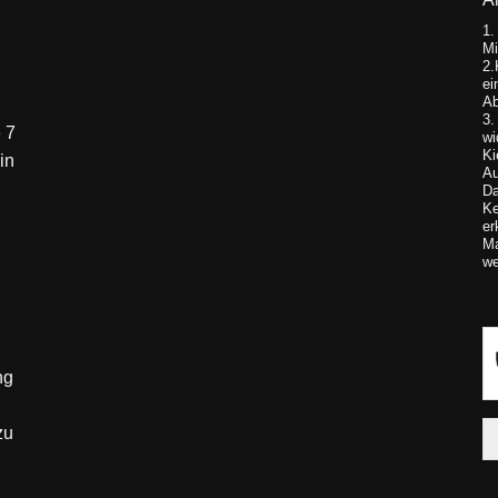
1.
Mi
2.
ei
Ab
3.
 7
wi
Ki
in
Au
Da
Ke
er
Ma
we
ng
zu