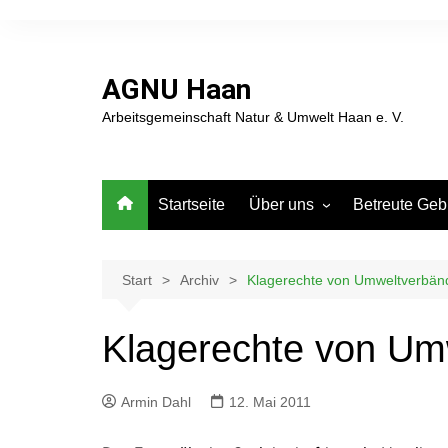
Zum
Inhalt
springen
AGNU Haan
Arbeitsgemeinschaft Natur & Umwelt Haan e. V.
Startseite
Über uns
Betreute Geb
AG Natur + Umwelt Haan –
Karte der Arbe
Vorstand & Teams
Haan und Gru
Start
Archiv
Klagerechte von Umweltverbän
Mitglied werden.
Artenschutzt
Jahresbeitrag € 25,-
Nistkastenpfl
Klagerechte von Um
Spenden
Grube 7
Sedimentatio
Armin Dahl
12. Mai 2011
Grube 10