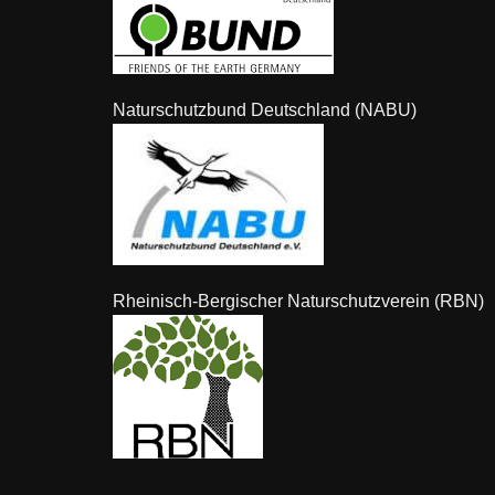
Naturschutzbund Deutschland (NABU)
Rheinisch-Bergischer Naturschutzverein (RBN)