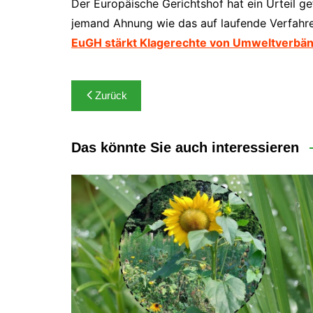
Der Europäische Gerichtshof hat ein Urteil g
Waldentwicklu
Grube 10
jemand Ahnung wie das auf laufende Verfahre
EuGH stärkt Klagerechte von Umweltverbä
Ausgleichsfl
Ausgleichsfl
Beitragsnavigation
Hermgesberg
Zurück
Amphibienza
Streuobstwies
Das könnte Sie auch interessieren