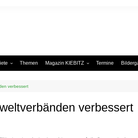
iete
Themen
Magazin KIEBITZ
Termine
Bilderg
itsgebiete in
Pressespiegel
iten
den verbessert
urm
ege
weltverbänden verbessert
nsbecken