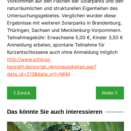
Vorkommen auf den Flächen der Solarparks und den
naturräumlichen und strukturellen Eigenheiten des
Untersuchungsgebietes. Verglichen wurden diese
Ergebnisse mit weiteren Solarparks in Brandenburg,
Thüringen, Sachsen und Mecklenburg-Vorpommern.
Teilnahmegebühr: Erwachsene 5,00 €, Kinder 3,50 €
Anmeldung erbeten, spontane Teilnahme für
Kurzentschlossene auch ohne Anmeldung möglich
http://www.schloss-
benrath.de/portal_nkm/neuigkeiten.asp?
data_id=213&data_ort=NKM
Beitragsnavigation
Zurück
Weiter
Das könnte Sie auch interessieren