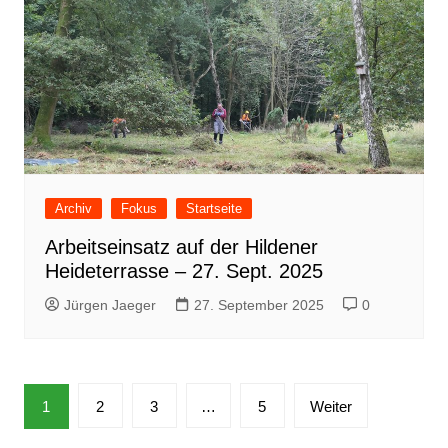
Archiv
Fokus
Startseite
Arbeitseinsatz auf der Hildener
Heideterrasse – 27. Sept. 2025
Jürgen Jaeger
27. September 2025
0
Seitennummerierung
1
2
3
…
5
Weiter
der