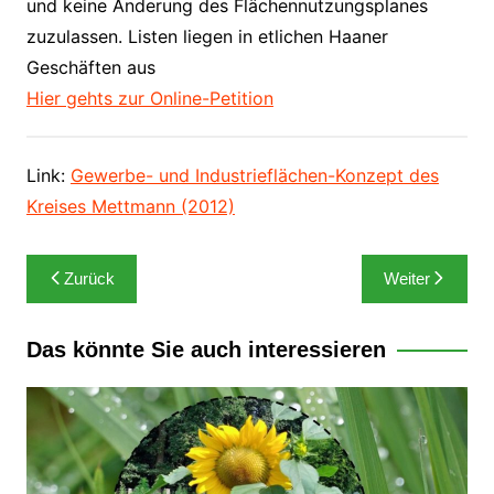
und keine Änderung des Flächennutzungsplanes
zuzulassen. Listen liegen in etlichen Haaner
Geschäften aus
Hier gehts zur Online-Petition
Link:
Gewerbe- und Industrieflächen-Konzept des
Kreises Mettmann (2012)
Beitragsnavigation
Zurück
Weiter
Das könnte Sie auch interessieren