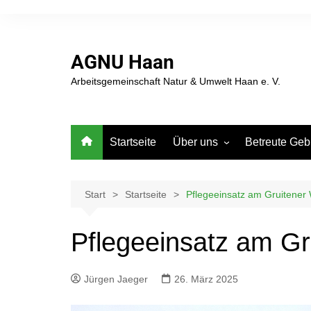
AGNU Haan
Arbeitsgemeinschaft Natur & Umwelt Haan e. V.
Startseite
Über uns
Betreute Geb
AG Natur + Umwelt Haan –
Karte der Arbe
Vorstand & Teams
Haan und Gru
Start
Startseite
Pflegeeinsatz am Gruitener
Mitglied werden.
Artenschutzt
Jahresbeitrag € 25,-
Nistkastenpfl
Pflegeeinsatz am Gr
Spenden
Grube 7
Sedimentatio
Jürgen Jaeger
26. März 2025
Grube 10