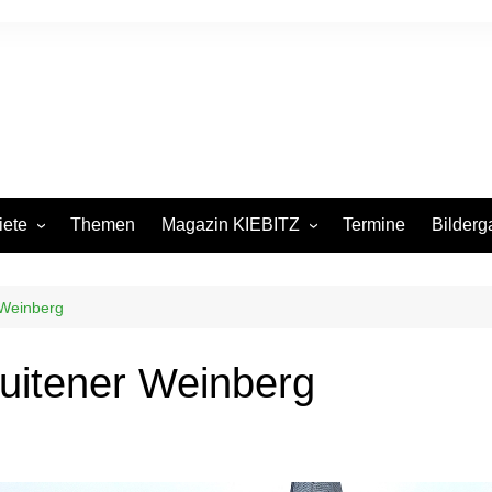
iete
Themen
Magazin KIEBITZ
Termine
Bilderg
itsgebiete in
Pressespiegel
iten
 Weinberg
urm
ege
uitener Weinberg
nsbecken