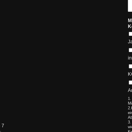
M
K
J
i
K
A
1.
Mi
2.
ei
Ab
3.
 7
wi
Ki