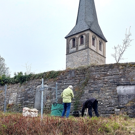
ng Osterholz /
äche Wildwiese
äche A4
 –
un
en in Gruiten