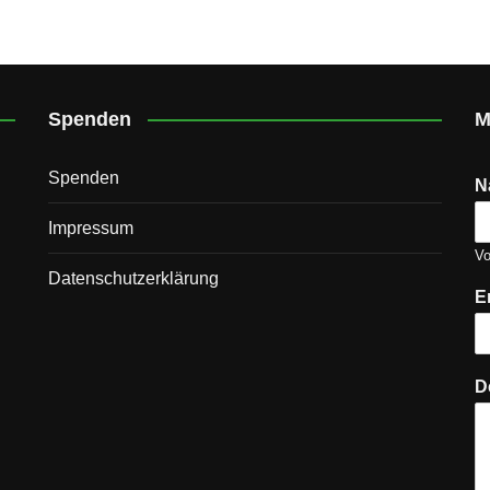
Spenden
M
Spenden
N
Impressum
V
Datenschutz­erklärung
E
D