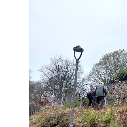
Waldentwicklu
Grube 10
Ausgleichsfl
Ausgleichsfl
Hermgesberg
Amphibienza
Streuobstwies